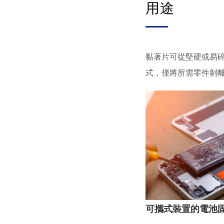
用途
黏著片可從堅硬或易
式，僅將所需零件剝
可攜式裝置的電池