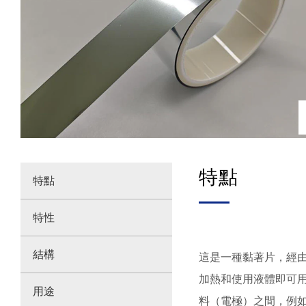
特點
特點
特性
結構
這是一種黏著片，經
加熱和使用液體即可
用途
料（電極）之間，例