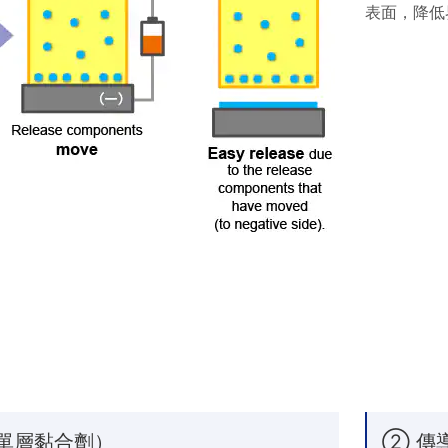
表面，降低
單層黏合劑）
② 傳