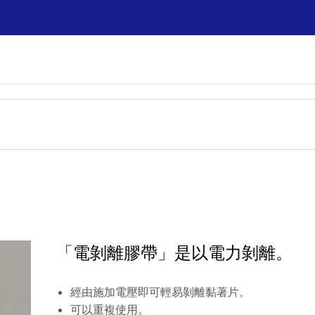
「電剝離膠帶」是以電力剝離。
經由施加電壓即可輕易剝離黏著片。
可以重複使用。