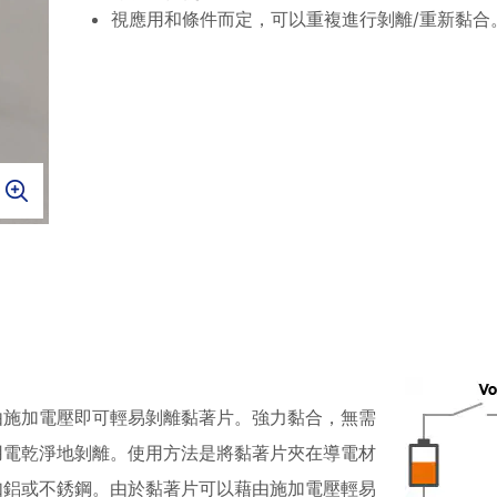
視應用和條件而定，可以重複進行剝離/重新黏合
由施加電壓即可輕易剝離黏著片。強力黏合，無需
用電乾淨地剝離。使用方法是將黏著片夾在導電材
如鋁或不銹鋼。由於黏著片可以藉由施加電壓輕易