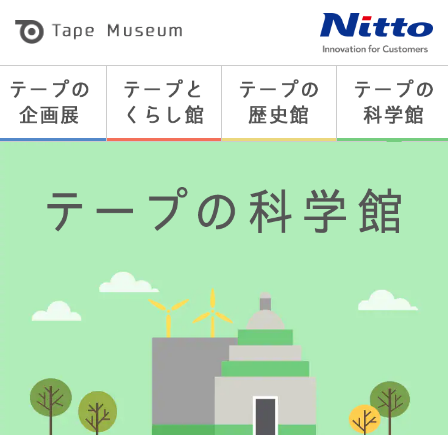
粘
着
テ
ー
プ
の
総
合