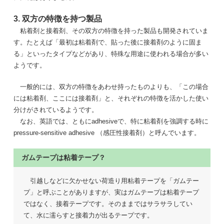
3. 双方の特徴を持つ製品
粘着剤と接着剤、その双方の特徴を持った製品も開発されていま
す。たとえば「最初は粘着剤で、貼った後に接着剤のように固ま
る」といったタイプなどがあり、特殊な用途に使われる場合が多い
ようです。
一般的には、双方の特徴をあわせ持ったものよりも、「この場合
には粘着剤、ここには接着剤」と、それぞれの特徴を活かした使い
分けがされているようです。
なお、英語では、ともにadhesiveで、特に粘着剤を強調する時に
pressure-sensitive adhesive （感圧性接着剤）と呼んでいます。
ガムテープは粘着テープ？
引越しなどに欠かせない荷造り用粘着テープを「ガムテー
プ」と呼ぶことがありますが、実はガムテープは粘着テープ
ではなく、接着テープです。そのままではサラサラしてい
て、水に濡らすと接着力が出るテープです。