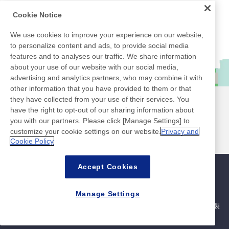
Cookie Notice
We use cookies to improve your experience on our website,
to personalize content and ads, to provide social media
features and to analyses our traffic. We share information
about your use of our website with our social media,
advertising and analytics partners, who may combine it with
other information that you have provided to them or that
they have collected from your use of their services. You
ニュース
お問い合わせ
have the right to opt-out of our sharing information about
よくあるご質問
you with our partners. Please click [Manage Settings] to
customize your cookie settings on our website.
Privacy and
Cookie Policy
Accept Cookies
サイトマップ
サイトポリシー
個人情報保護ポリシー
情報セキュリティ基本方針
Manage Settings
シェアする
©Nitto Denko Corporation. All rights reserved.
※当サイトのコンテンツは各ページ公開時点の内容です。取扱いを終了した製
品名や画像が含まれている場合がございます。