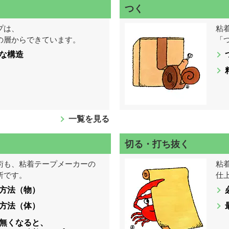
つく
プは、
粘
の層からできています。
「
な構造
一覧を見る
切る・打ち抜く
術も、粘着テープメーカーの
粘
所です。
仕
方法（物）
方法（体）
無くなると、