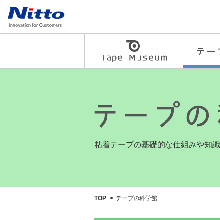
粘
着
テ
ー
プ
粘着テープの基礎的な仕組みや知識
の
総
TOP
テープの科学館
合