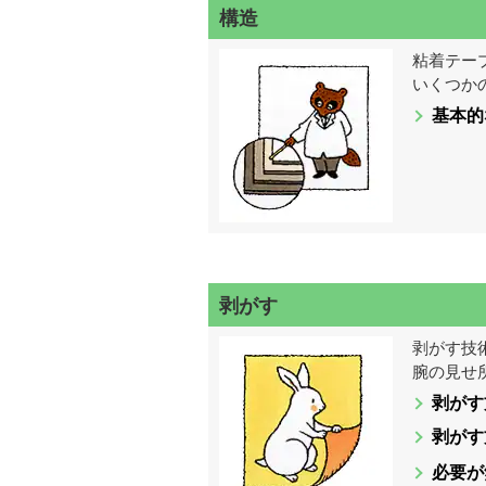
構造
情
粘着テー
報
いくつか
基本的
サ
イ
ト
剥がす
Tape
剥がす技
腕の見せ
Museum
剥がす
剥がす
必要が