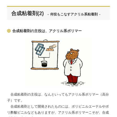
情
合成粘着剤(2)
何役もこなすアクリル系粘着剤
報
合成粘着剤の主役は、アクリル系ポリマー
サ
イ
ト
Tape
Museum
合成粘着剤の主役は、なんといってもアクリル系ポリマー（高分
子）です。
合成粘着剤として開発されたものには、ポリビニルエーテルやポ
リ酢酸ビニルなどもありますが、アクリル系ポリマーこそが、合成