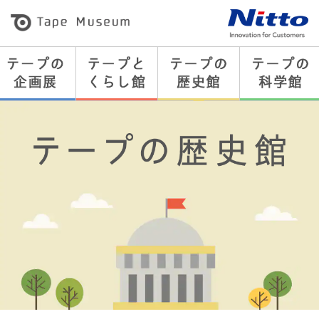
粘
着
テ
ー
プ
の
総
合