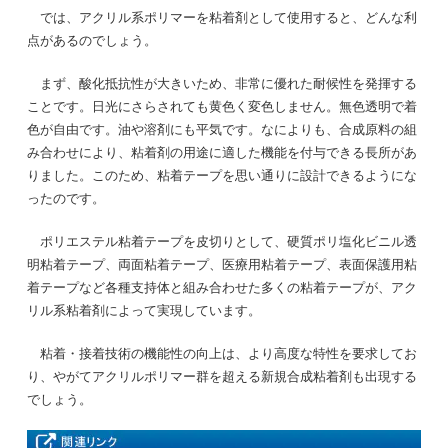
では、アクリル系ポリマーを粘着剤として使用すると、どんな利
点があるのでしょう。
まず、酸化抵抗性が大きいため、非常に優れた耐候性を発揮する
ことです。日光にさらされても黄色く変色しません。無色透明で着
色が自由です。油や溶剤にも平気です。なによりも、合成原料の組
み合わせにより、粘着剤の用途に適した機能を付与できる長所があ
りました。このため、粘着テープを思い通りに設計できるようにな
ったのです。
ポリエステル粘着テープを皮切りとして、硬質ポリ塩化ビニル透
明粘着テープ、両面粘着テープ、医療用粘着テープ、表面保護用粘
着テープなど各種支持体と組み合わせた多くの粘着テープが、アク
リル系粘着剤によって実現しています。
粘着・接着技術の機能性の向上は、より高度な特性を要求してお
り、やがてアクリルポリマー群を超える新規合成粘着剤も出現する
でしょう。