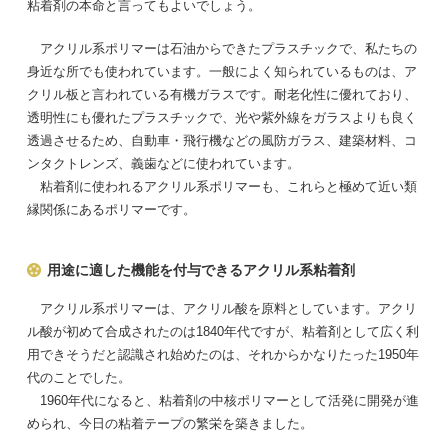
粘着剤の本命と言ってもよいでしょう。
アクリル系ポリマーは石油からできたプラスチックで、私たちの
身近な所でも使われています。一般によく知られているものは、ア
クリル板と言われている有機ガラスです。耐老化性に優れており、
透明性にも優れたプラスチックで、光や紫外線をガラスよりも良く
透過させるため、自動車・飛行機などの風防ガラス、建築材料、コ
ンタクトレンズ、義歯などに使われています。
粘着剤に使われるアクリル系ポリマーも、これらと極めて近い類
縁関係にあるポリマーです。
用途に適した機能を付与できるアクリル系粘着剤
アクリル系ポリマーは、アクリル酸を原料としています。アクリ
ル酸が初めて合成されたのは1840年代ですが、粘着剤として広く利
用できそうだと認識され始めたのは、それからかなりたった1950年
代のことでした。
1960年代になると、粘着剤の中核ポリマーとして活発に開発が進
められ、今日の粘着テープの繁栄を築きました。