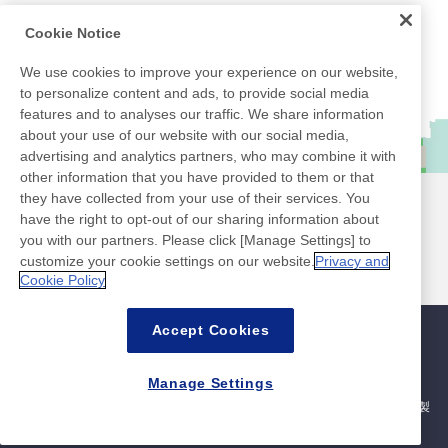
Cookie Notice
We use cookies to improve your experience on our website,
to personalize content and ads, to provide social media
features and to analyses our traffic. We share information
about your use of our website with our social media,
advertising and analytics partners, who may combine it with
other information that you have provided to them or that
they have collected from your use of their services. You
ニュース
お問い合わせ
have the right to opt-out of our sharing information about
よくあるご質問
you with our partners. Please click [Manage Settings] to
customize your cookie settings on our website.
Privacy and
Cookie Policy
Accept Cookies
サイトマップ
サイトポリシー
個人情報保護ポリシー
情報セキュリティ基本方針
Manage Settings
シェアする
©Nitto Denko Corporation. All rights reserved.
※当サイトのコンテンツは各ページ公開時点の内容です。取扱いを終了した製
品名や画像が含まれている場合がございます。