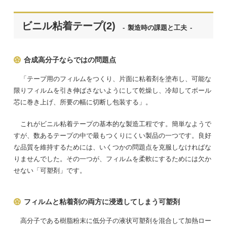
情
ビニル粘着テープ(2)
製造時の課題と工夫
報
合成高分子ならではの問題点
サ
「テープ用のフィルムをつくり、片面に粘着剤を塗布し、可能な
限りフィルムを引き伸ばさないようにして乾燥し、冷却してボール
イ
芯に巻き上げ、所要の幅に切断し包装する」。
これがビニル粘着テープの基本的な製造工程です。簡単なようで
ト
すが、数あるテープの中で最もつくりにくい製品の一つです。良好
な品質を維持するためには、いくつかの問題点を克服しなければな
Tape
りませんでした。その一つが、フィルムを柔軟にするためには欠か
せない「可塑剤」です。
Museum
フィルムと粘着剤の両方に浸透してしまう可塑剤
高分子である樹脂粉末に低分子の液状可塑剤を混合して加熱ロー