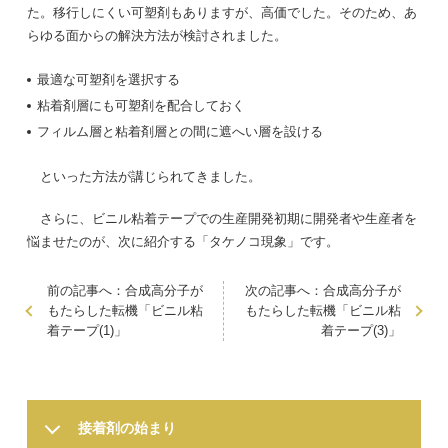
た。移行しにくい可塑剤もありますが、高価でした。そのため、あ
らゆる面からの解決方法が検討されました。
最適な可塑剤を選択する
粘着剤層にも可塑剤を配合しておく
フィルム層と粘着剤層との間に遮へい層を設ける
といった方法が講じられてきました。
さらに、ビニル粘着テープでの生産開発初期に開発者や生産者を
悩ませたのが、次に紹介する「タケノコ現象」です。
前の記事へ：合成高分子が
次の記事へ：合成高分子が
もたらした転機「ビニル粘
もたらした転機「ビニル粘
着テープ(1)」
着テープ(3)」
接着剤の始まり