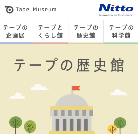
粘
着
テ
ー
プ
の
総
合