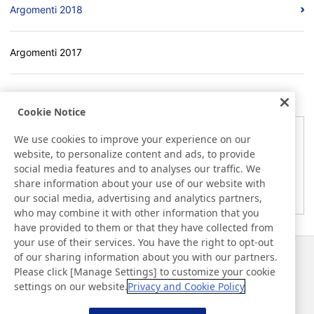
Argomenti 2018
Argomenti 2017
Cookie Notice
Avviso
We use cookies to improve your experience on our
website, to personalize content and ads, to provide
Ecco le informazioni fornite nel giorno del rilascio. Tali
social media features and to analyses our traffic. We
informazioni potrebbero essere diverse da quelle riportate
share information about your use of our website with
da altri media. Tenetene conto
our social media, advertising and analytics partners,
who may combine it with other information that you
have provided to them or that they have collected from
your use of their services. You have the right to opt-out
of our sharing information about you with our partners.
Notizie
Contatti
Please click [Manage Settings] to customize your cookie
Domande frequenti
settings on our website.
Privacy and Cookie Policy