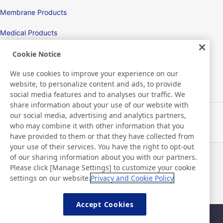
Membrane Products
Medical Products
Hygiene
Cookie Notice
We use cookies to improve your experience on our
website, to personalize content and ads, to provide
New Products/Technologies
social media features and to analyses our traffic. We
share information about your use of our website with
our social media, advertising and analytics partners,
Flex Sensing
who may combine it with other information that you
have provided to them or that they have collected from
Electric Debonding Tape
your use of their services. You have the right to opt-out
of our sharing information about you with our partners.
Notizie
Contatti
Please click [Manage Settings] to customize your cookie
Domande frequenti
settings on our website.
Privacy and Cookie Policy
Accept Cookies
Mappa del sito
Policy del sito