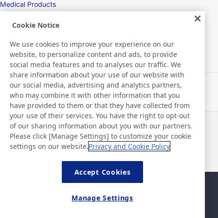
Medical Products
Hygiene
Cookie Notice
We use cookies to improve your experience on our
website, to personalize content and ads, to provide
New Products/Technologies
social media features and to analyses our traffic. We
share information about your use of our website with
our social media, advertising and analytics partners,
Flex Sensing
who may combine it with other information that you
have provided to them or that they have collected from
Electric Debonding Tape
your use of their services. You have the right to opt-out
of our sharing information about you with our partners.
Notizie
Contatti
Please click [Manage Settings] to customize your cookie
Domande frequenti
settings on our website.
Privacy and Cookie Policy
Accept Cookies
Mappa del sito
Policy del sito
Manage Settings
Informativa sulla privacy
Politica di base di sicurezza
delle informazioni