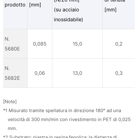
prodotto
[mm]
(su acciaio
[mm]
inossidabile)
N.
0,085
15,0
0,2
5680E
N.
0,06
13,0
0,3
5682E
[Note]
*1 Misurato tramite spellatura in direzione 180° ad una
velocità di 300 mm/min con rivestimento in PET di 0,025
mm.
*2 Substrato: piastra in resina fenolica; la distanza di