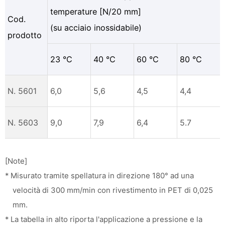
temperature [N/20 mm]
Cod.
(su acciaio inossidabile)
prodotto
23 °C
40 °C
60 °C
80 °C
N. 5601
6,0
5,6
4,5
4,4
N. 5603
9,0
7,9
6,4
5.7
[Note]
* Misurato tramite spellatura in direzione 180° ad una
velocità di 300 mm/min con rivestimento in PET di 0,025
mm.
* La tabella in alto riporta l'applicazione a pressione e la