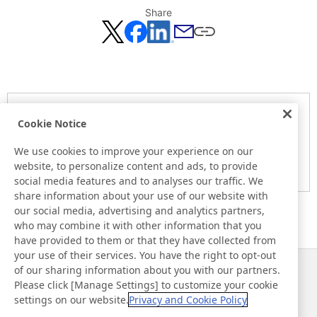
Share
Notice
Cookie Notice
Here is the information at the release day. This information
may be different from the information at other medias.
We use cookies to improve your experience on our
website, to personalize content and ads, to provide
Please be forewarned.
social media features and to analyses our traffic. We
share information about your use of our website with
our social media, advertising and analytics partners,
who may combine it with other information that you
have provided to them or that they have collected from
your use of their services. You have the right to opt-out
of our sharing information about you with our partners.
Notizie
Contatti
Please click [Manage Settings] to customize your cookie
Domande frequenti
settings on our website.
Privacy and Cookie Policy