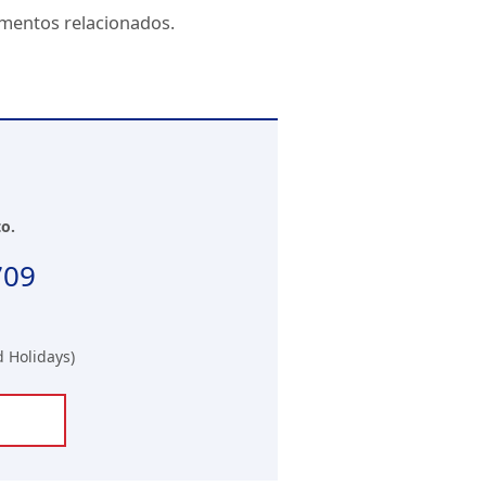
amentos relacionados.
o.
709
d Holidays)