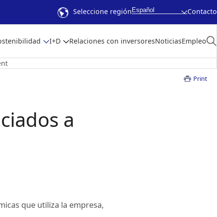
Español
Seleccione región
Contacto
ostenibilidad
I+D
Relaciones con inversores
Noticias
Empleo
ent
Print
ciados a
icas que utiliza la empresa,