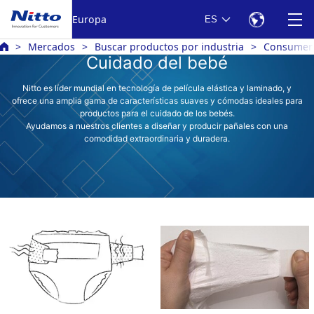
Europa
ES
Mercados
Buscar productos por industria
Consumer 
Cuidado del bebé
Nitto es líder mundial en tecnología de película elástica y laminado, y
ofrece una amplia gama de características suaves y cómodas ideales para
productos para el cuidado de los bebés.
Ayudamos a nuestros clientes a diseñar y producir pañales con una
comodidad extraordinaria y duradera.