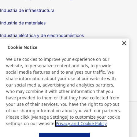
Industria de infraestructura
Industria de materiales
Industria eléctrica y de electrodomésticos
Cookie Notice
Pantallas
We use cookies to improve your experience on our
Aparatos electrónicos
website, to personalize content and ads, to provide
social media features and to analyses our traffic. We
Médico
share information about your use of our website with
our social media, advertising and analytics partners,
Productos y máquinas de embalaje
who may combine it with other information that you
have provided to them or that they have collected from
Artículos de consumo / Productos de cuidado personal
your use of their services. You have the right to opt-out
of our sharing information about you with our partners.
Noticias
Contacto
Please click [Manage Settings] to customize your cookie
Preguntas frecuentes
settings on our website.
Privacy and Cookie Policy