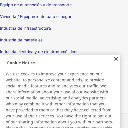
Equipo de automoción y de transporte
Vivienda / Equipamiento para el hogar
Industria de infraestructura
Industria de materiales
Industria eléctrica y de electrodomésticos
Cookie Notice
Pantallas
We use cookies to improve your experience on our
Aparatos electrónicos
website, to personalize content and ads, to provide
social media features and to analyses our traffic. We
Médico
share information about your use of our website with
our social media, advertising and analytics partners,
Productos y máquinas de embalaje
who may combine it with other information that you
have provided to them or that they have collected from
Artículos de consumo / Productos de cuidado personal
your use of their services. You have the right to opt-out
of our sharing information about you with our partners.
Noticias
Contacto
Please click [Manage Settings] to customize your cookie