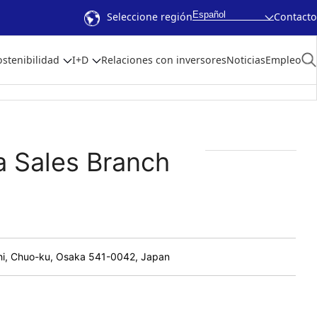
Español
Seleccione región
Contacto
ostenibilidad
I+D
Relaciones con inversores
Noticias
Empleo
a Sales Branch
shi, Chuo-ku, Osaka 541-0042, Japan