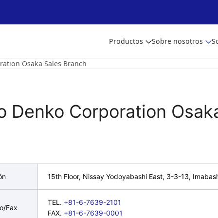
Productos
Sobre nosotros
S
ration Osaka Sales Branch
to Denko Corporation Osak
ón
15th Floor, Nissay Yodoyabashi East, 3-3-13, Imaba
TEL.
+81-6-7639-2101
no/Fax
FAX.
+81-6-7639-0001