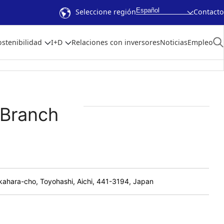
Español
Seleccione región
Contacto
ostenibilidad
I+D
Relaciones con inversores
Noticias
Empleo
 Branch
kahara-cho, Toyohashi, Aichi, 441-3194, Japan