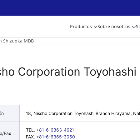
Productos
Sobre nosotros
S
on Shizuoka MDB
sho Corporation Toyohashi
ón
18, Nissho Corporation Toyohashi Branch Hirayama, Na
TEL.
+81-6-6363-4621
no/Fax
FAX.
+81-6-6365-3050