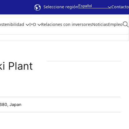
Español
Seleccione región
Contacto
ostenibilidad
I+D
Relaciones con inversores
Noticias
Empleo
i Plant
8680, Japan