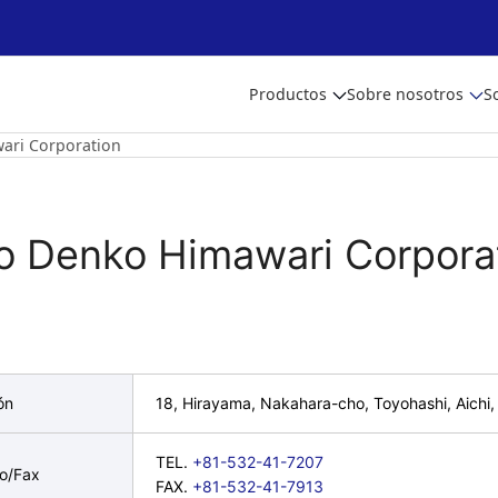
Productos
Sobre nosotros
S
ari Corporation
to Denko Himawari Corpora
ón
18, Hirayama, Nakahara-cho, Toyohashi, Aichi
TEL.
+81-532-41-7207
no/Fax
FAX.
+81-532-41-7913