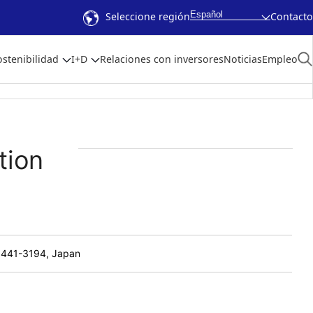
Español
Seleccione región
Contacto
ostenibilidad
I+D
Relaciones con inversores
Noticias
Empleo
tion
, 441-3194, Japan