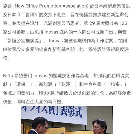
協會 (New Office Promotion Association) 於日本經濟產業省以
及日本商工會議所的支持下創立，旨在傳播並推廣建立新型辦公
室，並表揚在設計上充滿創意與巧思者。第 29 屆大獎共有 125
家公司參賽，由包括 inovas 在內的十六間公司脫穎而出，榮獲
「新辦公室推廣獎」。 Inovas 將整個機構作為工作空間，在關
鍵位置設立多元的促進創新利基空間，此一獨特設計獲得高度評
價。
Nitto 希望善用 inovas 的關鍵技術作為基礎，加強我們在環境貢
獻（「環保」）、新能源（「乾淨」）和生命科學（「精密」）
領域之開發能力。Nitto 將持續致力於以創新的理念，為顧客創造
價值，同時產生大量的新商機。