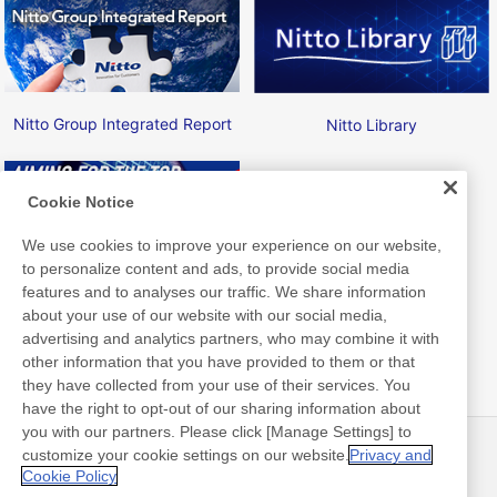
Nitto Group Integrated Report
Nitto Library
Cookie Notice
We use cookies to improve your experience on our website,
to personalize content and ads, to provide social media
Nitto ATP Finals
features and to analyses our traffic. We share information
about your use of our website with our social media,
advertising and analytics partners, who may combine it with
other information that you have provided to them or that
they have collected from your use of their services. You
have the right to opt-out of our sharing information about
you with our partners. Please click [Manage Settings] to
customize your cookie settings on our website.
Privacy and
最新消息
聯絡方式
Cookie Policy
常見問答集