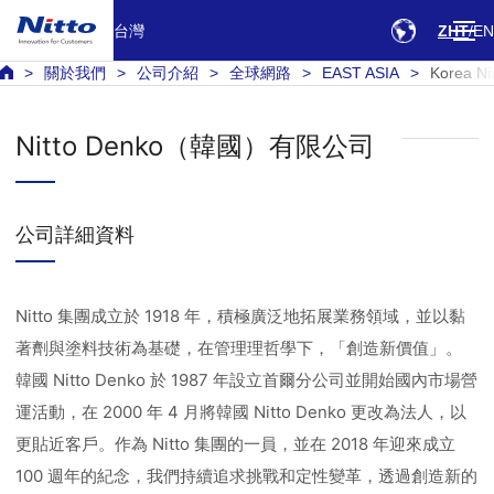
台灣
ZHT
EN
關於我們
公司介紹
全球網路
EAST ASIA
Korea Ni
Nitto Denko（韓國）有限公司
公司詳細資料
Nitto 集團成立於 1918 年，積極廣泛地拓展業務領域，並以黏
著劑與塗料技術為基礎，在管理理哲學下，「創造新價值」。
韓國 Nitto Denko 於 1987 年設立首爾分公司並開始國內市場營
運活動，在 2000 年 4 月將韓國 Nitto Denko 更改為法人，以
更貼近客戶。作為 Nitto 集團的一員，並在 2018 年迎來成立
100 週年的紀念，我們持續追求挑戰和定性變革，透過創造新的