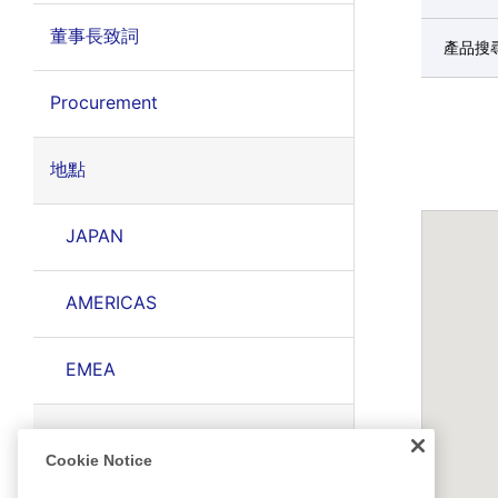
董事長致詞
產品搜
Procurement
地點
JAPAN
AMERICAS
EMEA
EAST ASIA
Cookie Notice