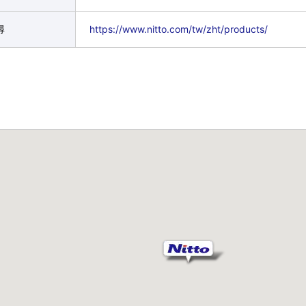
尋
https://www.nitto.com/tw/zht/products/