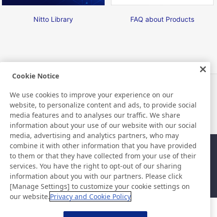
Nitto Library
FAQ about Products
Cookie Notice
Noticias
Contacto
We use cookies to improve your experience on our
Preguntas frecuentes
website, to personalize content and ads, to provide social
media features and to analyses our traffic. We share
information about your use of our website with our social
media, advertising and analytics partners, who may
combine it with other information that you have provided
Mapa del sitio
Política del sitio
to them or that they have collected from your use of their
Política de privacidad
Política de seguridad de la
services. You have the right to opt-out of our sharing
información básica
information about you with our partners. Please click
©Nitto Denko Corporation. 2026 All rights reserved.
[Manage Settings] to customize your cookie settings on
our website.
Privacy and Cookie Policy