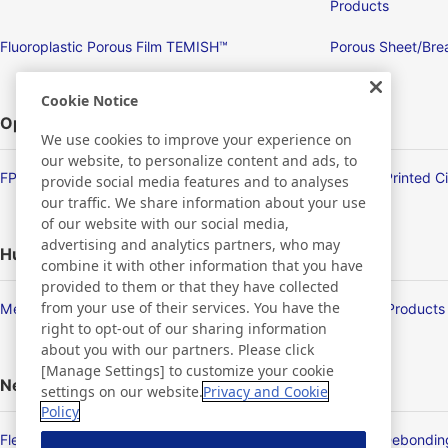
Products
Fluoroplastic Porous Film TEMISH™
Porous Sheet/Brea
Cookie Notice
Optronics
We use cookies to improve your experience on
our website, to personalize content and ads, to
FPD/Touch Panel Related Products
Flexible Printed C
provide social media features and to analyses
our traffic. We share information about your use
of our website with our social media,
advertising and analytics partners, who may
Human Life
combine it with other information that you have
provided to them or that they have collected
from your use of their services. You have the
Membrane Products
Medical Products
right to opt-out of our sharing information
about you with our partners. Please click
[Manage Settings] to customize your cookie
New Products/Technologies
settings on our website.
Privacy and Cookie
Policy
Flex Sensing
Electric Debondi