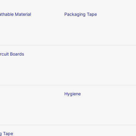
thable Material
Packaging Tape
ircuit Boards
Hygiene
ng Tape