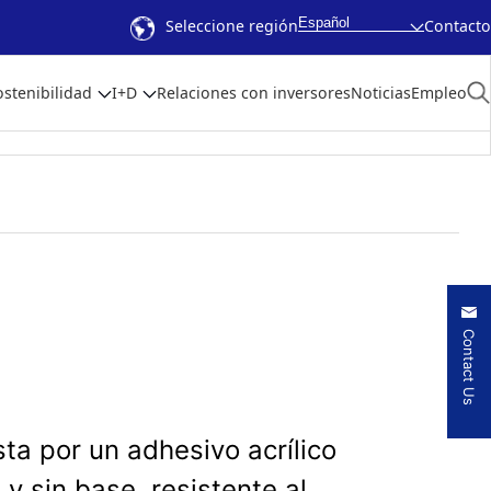
Español
Seleccione región
Contacto
ostenibilidad
I+D
Relaciones con inversores
Noticias
Empleo
Contact Us
ta por un adhesivo acrílico
 y sin base, resistente al