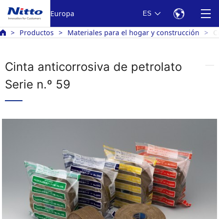
Europa
ES
Productos
Materiales para el hogar y construcción
C
Cinta anticorrosiva de petrolato
Serie n.º 59