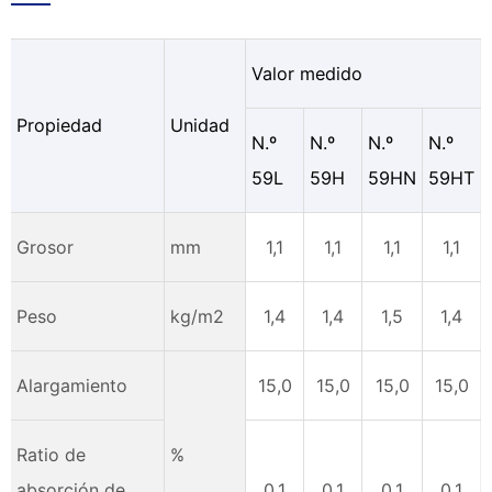
Valor medido
Propiedad
Unidad
N.º
N.º
N.º
N.º
59L
59H
59HN
59HT
Grosor
mm
1,1
1,1
1,1
1,1
Peso
kg/m2
1,4
1,4
1,5
1,4
Alargamiento
15,0
15,0
15,0
15,0
Ratio de
%
absorción de
0,1
0,1
0,1
0,1