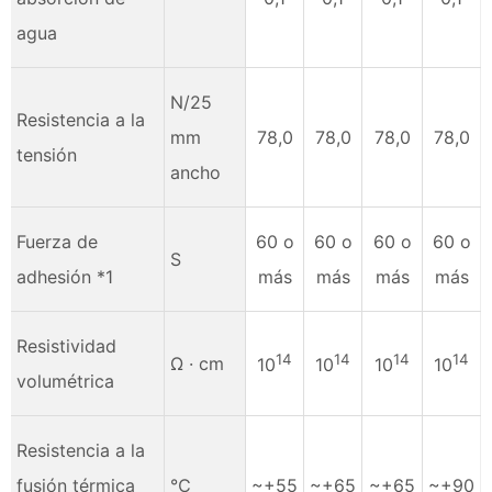
agua
N/25
Resistencia a la
mm
78,0
78,0
78,0
78,0
tensión
ancho
Fuerza de
60 o
60 o
60 o
60 o
S
adhesión *1
más
más
más
más
Resistividad
14
14
14
14
Ω · cm
10
10
10
10
volumétrica
Resistencia a la
fusión térmica
℃
~+55
~+65
~+65
~+90