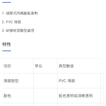
感壓式丙烯酸黏著劑
PVC 薄膜
矽膠材質離型處理
特性
項目
單位
典型數值
薄膜類型
PVC 薄膜
顏色
藍色透明或清晰透明