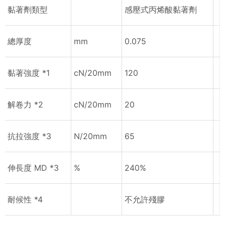
黏著劑類型
感壓式丙烯酸黏著劑
總厚度
mm
0.075
黏著強度 *1
cN/20mm
120
解卷力 *2
cN/20mm
20
抗拉強度 *3
N/20mm
65
伸長度 MD *3
%
240%
耐候性 *4
不允許殘膠