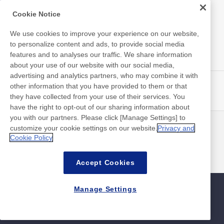
Medical Products
Cookie Notice
Hygiene
We use cookies to improve your experience on our website,
to personalize content and ads, to provide social media
features and to analyses our traffic. We share information
New Products/Technologies
about your use of our website with our social media,
advertising and analytics partners, who may combine it with
Flex Sensing
other information that you have provided to them or that
they have collected from your use of their services. You
Electric Debonding Tape
have the right to opt-out of our sharing information about
you with our partners. Please click [Manage Settings] to
customize your cookie settings on our website.
Privacy and
最新消息
聯絡方式
Cookie Policy
常見問答集
Accept Cookies
Manage Settings
網站地圖
網站政策
隱私權政策
資料安全基本方針
©Nitto Denko Corporation. 2026 All rights reserved.
聯絡方式