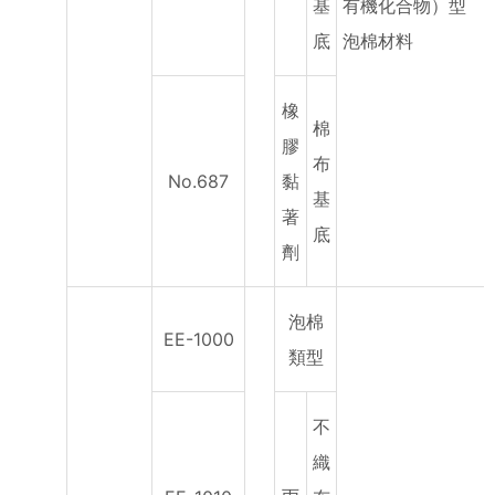
基
有機化合物）型
底
泡棉材料
橡
棉
膠
布
No.687
黏
基
著
底
劑
泡棉
EE-1000
類型
不
織