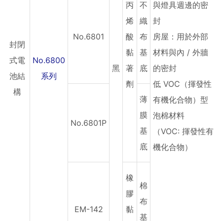
丙
不
與燈具週邊的密
烯
織
封
No.6801
酸
布
房屋：用於外部
封閉
黏
基
材料與內 / 外牆
式電
No.6800
黑
著
底
的密封
池結
系列
劑
低 VOC（揮發性
構
薄
有機化合物）型
膜
泡棉材料
No.6801P
基
（VOC: 揮發性有
底
機化合物）
橡
棉
膠
布
EM-142
黏
基