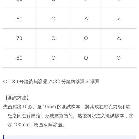
60
○
△
×
70
○
○
△
80
○
○
○
○：30 分鐘後無滲漏 △:30 分鐘內滲漏 ×:滲漏
【測試方法】
先衝壓出 U 形、寬 10mm 的測試樣本，將其放在壓克力板和鋁
板之間進行壓縮，形成壓縮負荷。然後將水注入測試樣本，水
深 100mm，檢查有無滲漏。