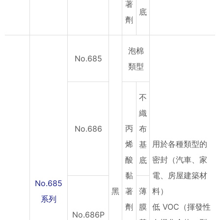
著
底
劑
泡棉
No.685
類型
不
織
丙
No.686
布
烯
用於各種類型的
基
酸
密封（汽車、家
底
黏
電、房屋建築材
No.685
黑
著
薄
料）
系列
劑
膜
低 VOC（揮發性
No.686P