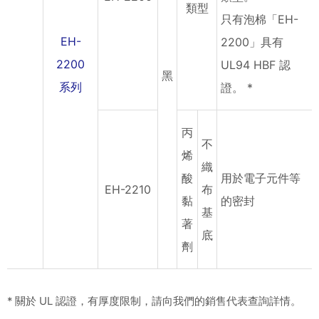
類型
只有泡棉「EH-
EH-
2200」具有
2200
UL94 HBF 認
黑
系列
證。 *
丙
不
烯
織
酸
用於電子元件等
EH-2210
布
黏
的密封
基
著
底
劑
* 關於 UL 認證，有厚度限制，請向我們的銷售代表查詢詳情。