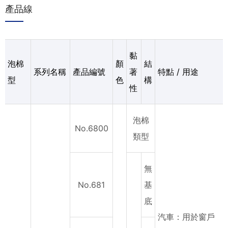
產品線
黏
泡棉
顏
結
系列名稱
產品編號
著
特點 / 用途
型
色
構
性
泡棉
No.6800
類型
無
No.681
基
底
汽車：用於窗戶