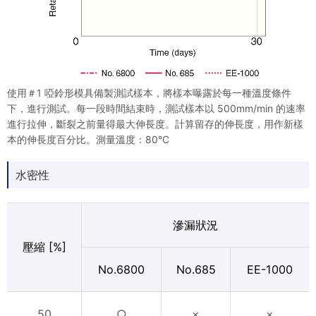
使用＃1 啞鈴形模具備製測試樣本，將樣本曝露於每一種溫度條件
下，進行測試。每一段時間結束時，測試樣本以 500mm/min 的速率
進行拉伸，斷裂之前量得最大伸長度。計算留存的伸長度，用作新樣
本的伸長度百分比。測量溫度：80°C
水密性
滲漏狀況
壓縮 [%]
No.6800
No.685
EE-1000
50
○
×
×