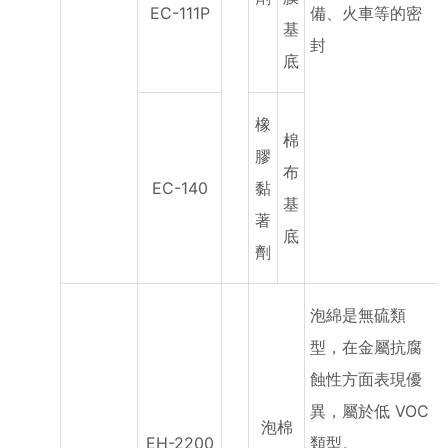
EC-111P
備、火車等的密
基
封
底
橡
棉
膠
布
EC-140
黏
基
著
底
劑
泡綿是無硫類
型，在金屬抗腐
蝕性方面表現優
異，屬於低 VOC
泡棉
EH-2200
類型。