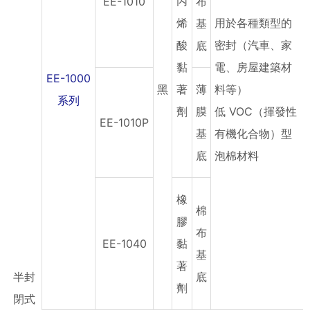
丙
EE-1010
布
烯
用於各種類型的
基
酸
密封（汽車、家
底
黏
電、房屋建築材
EE-1000
黑
著
薄
料等）
系列
劑
膜
低 VOC（揮發性
EE-1010P
基
有機化合物）型
底
泡棉材料
橡
棉
膠
布
EE-1040
黏
基
著
半封
底
劑
閉式