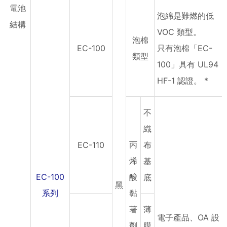
電池
泡綿是難燃的低
結構
VOC 類型。
泡棉
EC-100
只有泡棉「EC-
類型
100」具有 UL94
HF-1 認證。 *
不
織
丙
EC-110
布
烯
基
EC-100
酸
底
黑
系列
黏
著
薄
電子產品、OA 設
劑
膜