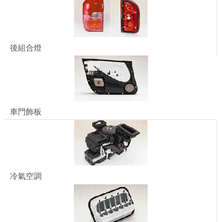
後組合燈
車門飾板
冷氣空調