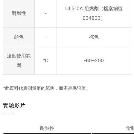
UL510A 阻燃劑（檔案編號
耐燃性
-
E34833）
顏色
-
棕色
溫度使用範
℃
-60~200
圍
*此資料代表測量值的範例，而不是保證值。
實驗影片
耐熱性
滑