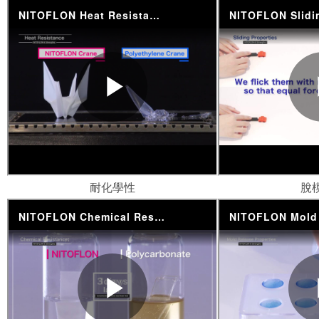
耐化學性
脫