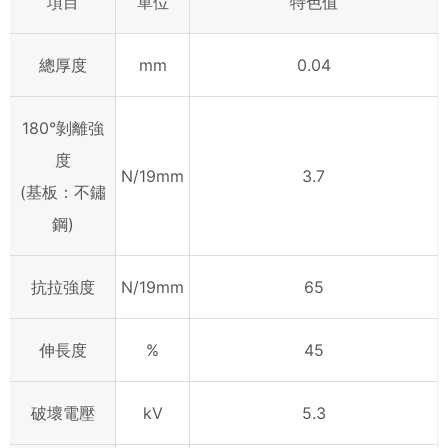
項目
單位
特色值
總厚度
mm
0.04
180°剝離強
度
N/19mm
3.7
(基板：不鏽
鋼)
抗拉強度
N/19mm
65
伸長度
%
45
破壞電壓
kV
5.3