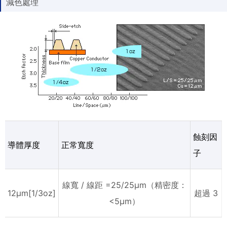
減色處理
蝕刻因
導體厚度
正常寬度
子
線寬 / 線距 =25/25μm（精密度：
12μm[1/3oz]
超過 3
<5μm）