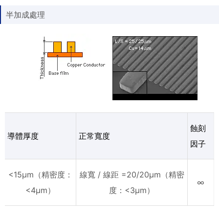
半加成處理
蝕刻
導體厚度
正常寬度
因子
<15μm（精密度：
線寬 / 線距 =20/20μm（精密
∞
<4μm）
度：<3μm）