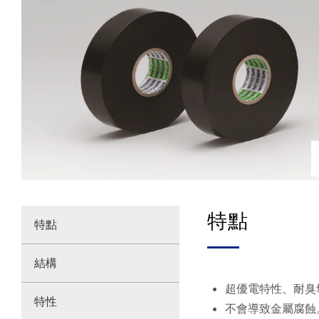
特點
特點
結構
超優電特性、耐臭
特性
不會導致金屬腐蝕