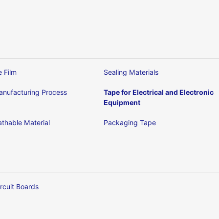
e Film
Sealing Materials
nufacturing Process
Tape for Electrical and Electronic
Equipment
thable Material
Packaging Tape
ircuit Boards