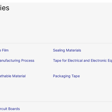
ies
e Film
Sealing Materials
nufacturing Process
Tape for Electrical and Electronic 
thable Material
Packaging Tape
ircuit Boards