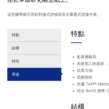
這些膠帶都可用於對接式拼接與安全重疊式拼接作業。
特點
特點
結構
黏著層級高
特性
未經加工的基材，
抗剪力強
用途
高耐熱性
依據 TAPPI Met
符合 RoHS 標準 (2
結構