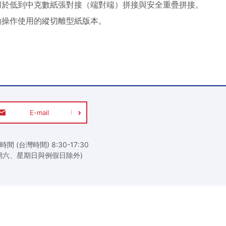
OW) 適用於低到中克數紙張對接（端對端）拼接與安全重疊拼接。
動操作使用的縱切離型紙版本。
E-mail
時間 (台灣時間) 8:30-17:30
期六、星期日與例假日除外)