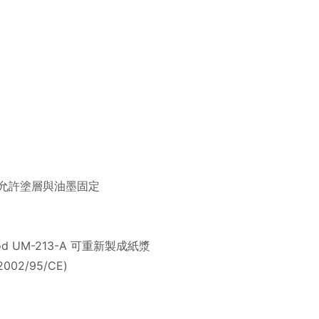
允許塗層與油墨固定
hod UM-213-A 可重新製成紙漿
002/95/CE)