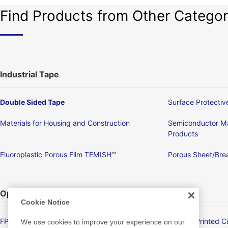
Find Products from Other Categor
Industrial Tape
Double Sided Tape
Surface Protectiv
Materials for Housing and Construction
Semiconductor Ma
Products
Fluoroplastic Porous Film TEMISH™
Porous Sheet/Brea
Optronics
Cookie Notice
FPD/Touch Panel Related Products
Flexible Printed C
We use cookies to improve your experience on our