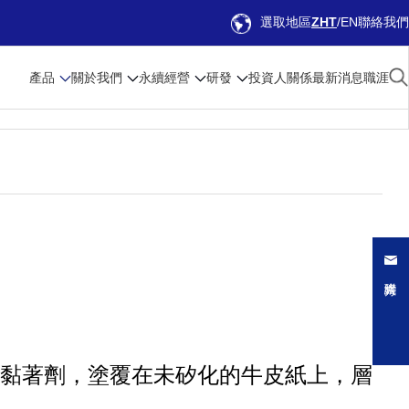
選取地區
ZHT
EN
聯絡我們
產品
關於我們
永續經營
研發
投資人關係
最新消息
職涯
性丙烯酸黏著劑，塗覆在未矽化的牛皮紙上，層