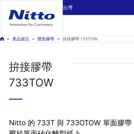
台灣
產品資訊
雙面膠帶
拚接膠帶 733TOW
拚接膠帶
733TOW
Nitto 的 733T 與 733OT
壓於單面矽化離型紙上。