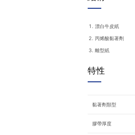
漂白牛皮紙
丙烯酸黏著劑
離型紙
特性
黏著劑類型
膠帶厚度