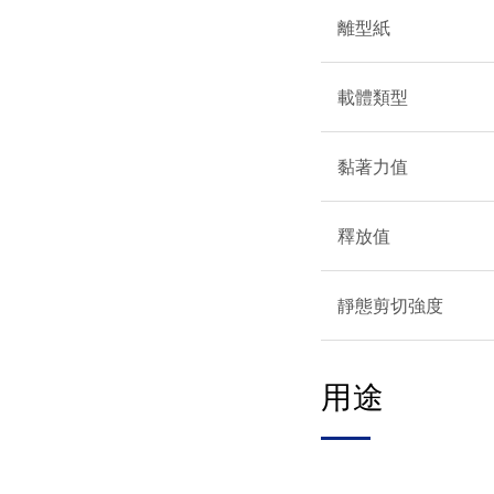
離型紙
載體類型
黏著力值
釋放值
靜態剪切強度
用途