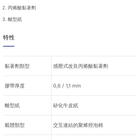
丙烯酸黏著劑
離型紙
特性
黏著劑類型
感壓式改良丙烯酸黏著劑
膠帶厚度
0,6 / 1,1 mm
離型紙
矽化牛皮紙
載體類型
交互連結的聚烯烴泡棉