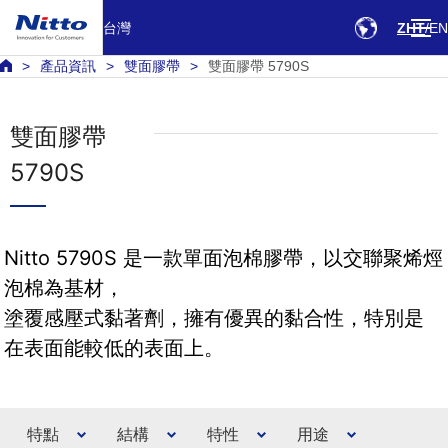
台灣
ZHT
EN
產品資訊
雙面膠帶
雙面膠帶 5790S
雙面膠帶
5790S
Nitto 5790S 是一款單面泡棉膠帶，以交聯聚烯烴
泡棉為基材，
塗覆感壓式黏著劑，擁有優異的黏合性，特別是
在表面能較低的表面上。
特點
結構
特性
用途