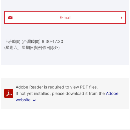
E-mail
上班時間 (台灣時間) 8:30-17:30
(星期六、星期日與例假日除外)
Adobe Reader is required to view PDF files.
If not yet installed, please download it from the
Adobe
website.