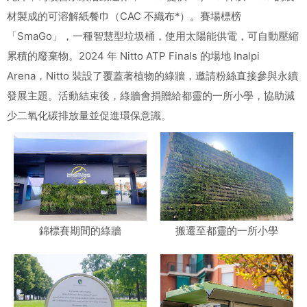
材製成的可溶解紙餐巾（CAC 不織布*）。賽場標榜
「SmaGo」，一種智慧型垃圾桶，使用太陽能供電，可自動壓縮
累積的廢棄物。2024 年 Nitto ATP Finals 的場地 Inalpi
Arena，Nitto 裝設了覆蓋著植物的綠牆，邀請粉絲直接參與永續
發展主題。活動結束後，綠牆會捐贈給都靈的一所小學，協助減
少二氧化碳排放量並促進環保意識。
錦標賽期間的綠牆
搬遷至都靈的一所小學