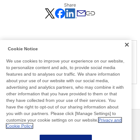
Share
Cookie Notice
Notice
Here is the information at the release day. This information
We use cookies to improve your experience on our website,
may be different from the information at other medias.
to personalize content and ads, to provide social media
Please be forewarned.
features and to analyses our traffic. We share information
about your use of our website with our social media,
advertising and analytics partners, who may combine it with
other information that you have provided to them or that
they have collected from your use of their services. You
have the right to opt-out of our sharing information about
you with our partners. Please click [Manage Settings] to
customize your cookie settings on our website.
Privacy and
最新消息
聯絡方式
Cookie Policy
常見問答集