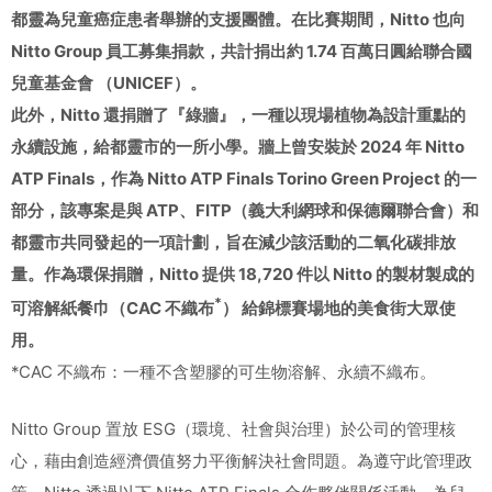
都靈為兒童癌症患者舉辦的支援團體。在比賽期間，Nitto 也向
Nitto Group 員工募集捐款，共計捐出約 1.74 百萬日圓給聯合國
兒童基金會 （UNICEF）。
此外，Nitto 還捐贈了『綠牆』，一種以現場植物為設計重點的
永續設施，給都靈市的一所小學。牆上曾安裝於 2024 年 Nitto
ATP Finals，作為 Nitto ATP Finals Torino Green Project 的一
部分，該專案是與 ATP、FITP（義大利網球和保德爾聯合會）和
都靈市共同發起的一項計劃，旨在減少該活動的二氧化碳排放
量。作為環保捐贈，Nitto 提供 18,720 件以 Nitto 的製材製成的
*
可溶解紙餐巾（CAC 不織布
） 給錦標賽場地的美食街大眾使
用。
*CAC 不織布：一種不含塑膠的可生物溶解、永續不織布。
Nitto Group 置放 ESG（環境、社會與治理）於公司的管理核
心，藉由創造經濟價值努力平衡解決社會問題。為遵守此管理政