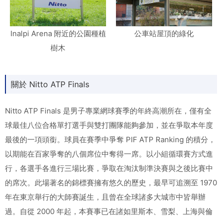
Inalpi Arena 附近的公園種植
公車站屋頂的綠化
樹木
關於 Nitto ATP Finals
Nitto ATP Finals 是男子專業網球賽季的年終高潮所在，僅有全
球最佳八位合格單打選手與雙打團隊能夠參加，並在爭取本年度
最後的一項頭銜。球員在賽季中爭奪 PIF ATP Ranking 的積分，
以期能在百家爭奪的八個席位中奪得一席。以小組循環賽方式進
行，各選手各進行三場比賽，爭取在淘汰制準決賽與之後比賽中
的席次。此場著名的錦標賽擁有悠久的歷史，最早可追溯至 1970
年在東京舉行的大師賽誕生，且曾在全球諸多大城市中皆舉辦
過。自從 2000 年起，本賽事已在諸如里斯本、雪梨、上海與倫