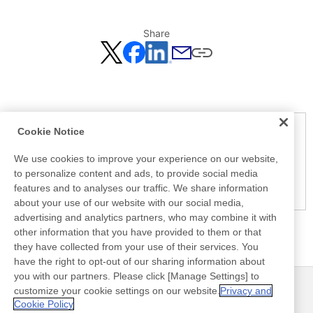
Share
Cookie Notice
Notice
Here is the information at the release day. This information
We use cookies to improve your experience on our website,
may be different from the information at other medias.
to personalize content and ads, to provide social media
Please be forewarned.
features and to analyses our traffic. We share information
about your use of our website with our social media,
advertising and analytics partners, who may combine it with
other information that you have provided to them or that
they have collected from your use of their services. You
have the right to opt-out of our sharing information about
you with our partners. Please click [Manage Settings] to
customize your cookie settings on our website.
Privacy and
最新消息
聯絡方式
Cookie Policy
常見問答集