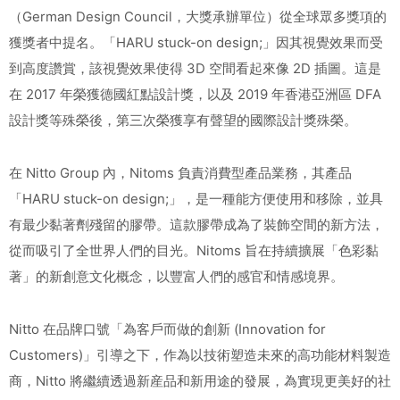
（German Design Council，大獎承辦單位）從全球眾多獎項的
獲獎者中提名。「HARU stuck-on design;」因其視覺效果而受
到高度讚賞，該視覺效果使得 3D 空間看起來像 2D 插圖。這是
在 2017 年榮獲德國紅點設計獎，以及 2019 年香港亞洲區 DFA
設計獎等殊榮後，第三次榮獲享有聲望的國際設計獎殊榮。
在 Nitto Group 內，Nitoms 負責消費型產品業務，其產品
「HARU stuck-on design;」，是一種能方便使用和移除，並具
有最少黏著劑殘留的膠帶。這款膠帶成為了裝飾空間的新方法，
從而吸引了全世界人們的目光。Nitoms 旨在持續擴展「色彩黏
著」的新創意文化概念，以豐富人們的感官和情感境界。
Nitto 在品牌口號「為客戶而做的創新 (Innovation for
Customers)」引導之下，作為以技術塑造未來的高功能材料製造
商，Nitto 將繼續透過新産品和新用途的發展，為實現更美好的社