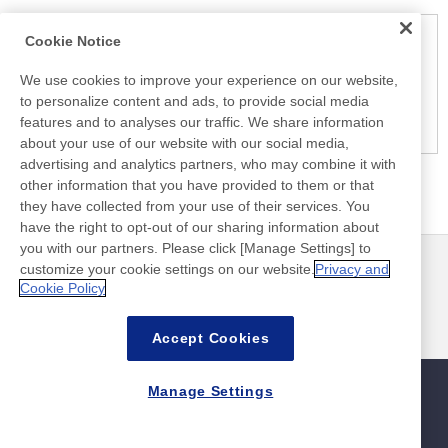
Cookie Notice
Notice
Here is the information at the release day. This information
We use cookies to improve your experience on our website,
may be different from the information at other medias.
to personalize content and ads, to provide social media
Please be forewarned.
features and to analyses our traffic. We share information
about your use of our website with our social media,
advertising and analytics partners, who may combine it with
other information that you have provided to them or that
they have collected from your use of their services. You
have the right to opt-out of our sharing information about
you with our partners. Please click [Manage Settings] to
customize your cookie settings on our website.
Privacy and
最新消息
聯絡方式
Cookie Policy
常見問答集
Accept Cookies
Manage Settings
網站地圖
網站政策
隱私權政策
資料安全基本方針
©Nitto Denko Corporation. 2026 All rights reserved.