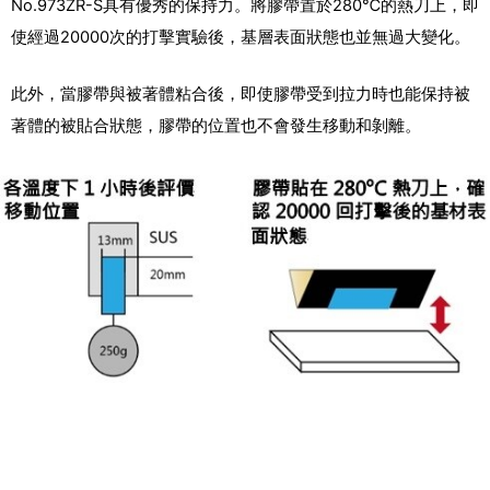
No.973ZR-S具有優秀的保持力。將膠帶置於280℃的熱刀上，即
使經過20000次的打擊實驗後，基層表面狀態也並無過大變化。
此外，當膠帶與被著體粘合後，即使膠帶受到拉力時也能保持被
著體的被貼合狀態，膠帶的位置也不會發生移動和剝離。