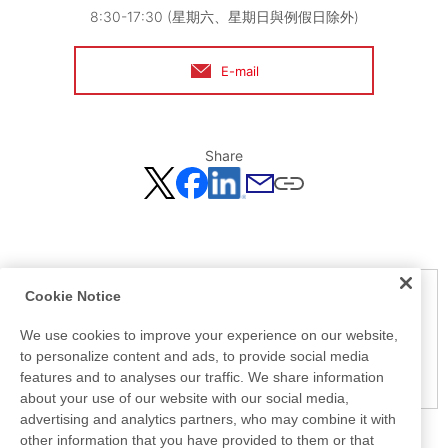
8:30-17:30 (星期六、星期日與例假日除外)
E-mail
Share
Cookie Notice
Notice
Here is the information at the release day. This information
We use cookies to improve your experience on our website,
may be different from the information at other medias.
to personalize content and ads, to provide social media
Please be forewarned.
features and to analyses our traffic. We share information
about your use of our website with our social media,
advertising and analytics partners, who may combine it with
other information that you have provided to them or that