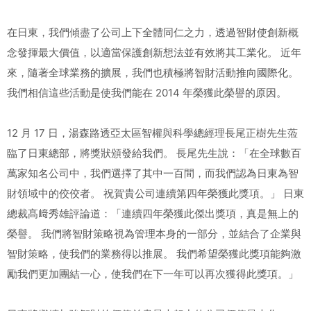
在日東，我們傾盡了公司上下全體同仁之力，透過智財使創新概
念發揮最大價值，以適當保護創新想法並有效將其工業化。 近年
來，隨著全球業務的擴展，我們也積極將智財活動推向國際化。
我們相信這些活動是使我們能在 2014 年榮獲此榮譽的原因。
12 月 17 日，湯森路透亞太區智權與科學總經理長尾正樹先生蒞
臨了日東總部，將獎狀頒發給我們。 長尾先生說：「在全球數百
萬家知名公司中，我們選擇了其中一百間，而我們認為日東為智
財領域中的佼佼者。 祝賀貴公司連續第四年榮獲此獎項。」 日東
總裁髙﨑秀雄評論道：「連續四年榮獲此傑出獎項，真是無上的
榮譽。 我們將智財策略視為管理本身的一部分，並結合了企業與
智財策略，使我們的業務得以推展。 我們希望榮獲此獎項能夠激
勵我們更加團結一心，使我們在下一年可以再次獲得此獎項。」