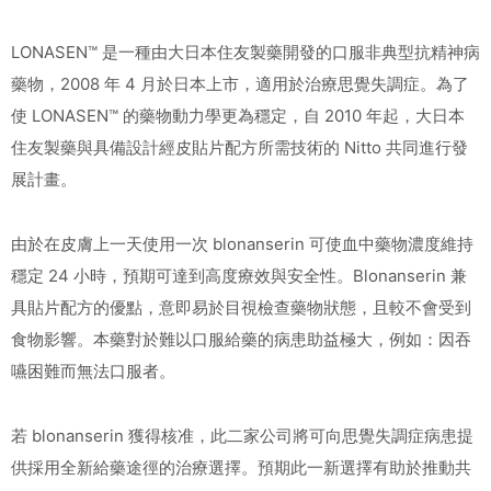
LONASEN™ 是一種由大日本住友製藥開發的口服非典型抗精神病
藥物，2008 年 4 月於日本上市，適用於治療思覺失調症。為了
使 LONASEN™ 的藥物動力學更為穩定，自 2010 年起，大日本
住友製藥與具備設計經皮貼片配方所需技術的 Nitto 共同進行發
展計畫。
由於在皮膚上一天使用一次 blonanserin 可使血中藥物濃度維持
穩定 24 小時，預期可達到高度療效與安全性。Blonanserin 兼
具貼片配方的優點，意即易於目視檢查藥物狀態，且較不會受到
食物影響。本藥對於難以口服給藥的病患助益極大，例如：因吞
嚥困難而無法口服者。
若 blonanserin 獲得核准，此二家公司將可向思覺失調症病患提
供採用全新給藥途徑的治療選擇。預期此一新選擇有助於推動共