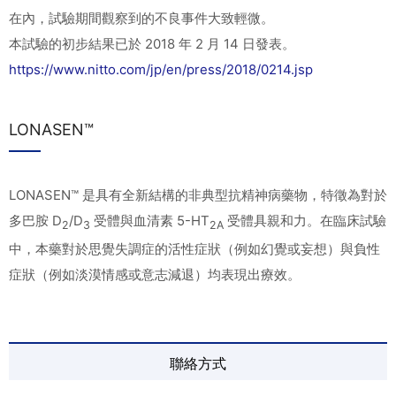
在內，試驗期間觀察到的不良事件大致輕微。
本試驗的初步結果已於 2018 年 2 月 14 日發表。
https://www.nitto.com/jp/en/press/2018/0214.jsp
LONASEN™
LONASEN™ 是具有全新結構的非典型抗精神病藥物，特徵為對於
多巴胺 D
/D
受體與血清素 5-HT
受體具親和力。在臨床試驗
2
3
2A
中，本藥對於思覺失調症的活性症狀（例如幻覺或妄想）與負性
症狀（例如淡漠情感或意志減退）均表現出療效。
聯絡方式