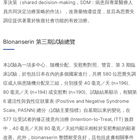
享決策（shared decision-making，SDM：病患與專業醫療人
員共同決定治療策略的作法），改善藥物遵從度，並且為思覺失
調症提供著重於恢復社會功能的有效治療。
Blonanserin 第三期試驗總覽
本試驗為一項多中心、隨機分配、安慰劑對照、雙盲、第 3 期臨
床試驗，於包括日本在內的多個國家進行，共將 580 位思覺失調
症成人病患隨機分配至三組，分別接受 40 毫克／天 (n=196)、
80 毫克／天 (n=194) 或安慰劑 (n=190)。試驗結果顯示，有關第
6 週活性與負性症狀量表 (Positive and Negative Syndrome
Scale, PASNN) 總分（試驗主要指標）自基期以來的變化，在
577 位受試者的修正後意向治療 (Intention-to-Treat, ITT) 族群
中，40 毫克／天與 80 毫克／天組均顯示相較於安慰劑組的顯著
改善。此外，blonanserin 整體耐受良好，且包括皮膚相關事件