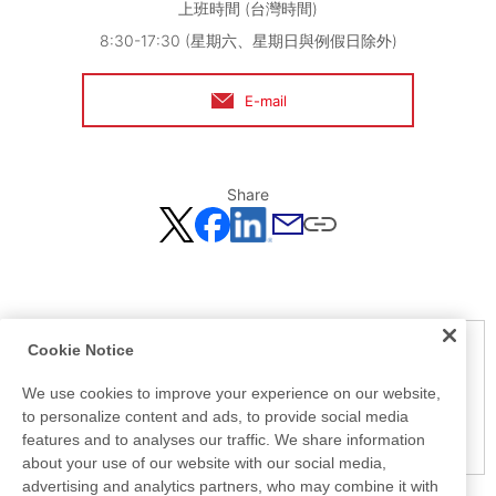
上班時間 (台灣時間)
8:30-17:30 (星期六、星期日與例假日除外)
E-mail
Share
Cookie Notice
Notice
Here is the information at the release day. This information
We use cookies to improve your experience on our website,
may be different from the information at other medias.
to personalize content and ads, to provide social media
Please be forewarned.
features and to analyses our traffic. We share information
about your use of our website with our social media,
advertising and analytics partners, who may combine it with