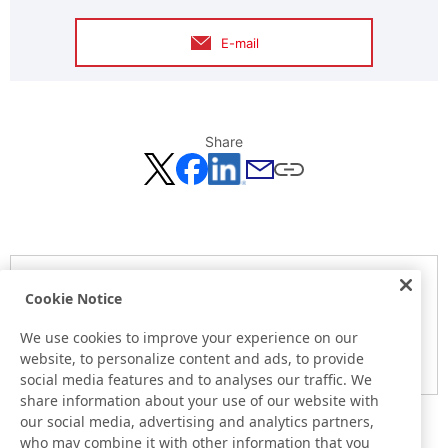
E-mail
Share
Notice
Cookie Notice
Here is the information at the release day. This information
may be different from the information at other medias.
We use cookies to improve your experience on our
website, to personalize content and ads, to provide
Please be forewarned.
social media features and to analyses our traffic. We
share information about your use of our website with
our social media, advertising and analytics partners,
who may combine it with other information that you